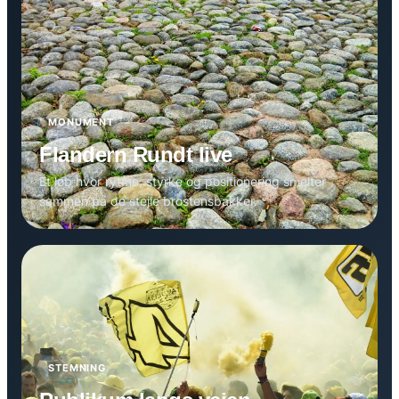
MONUMENT
Flandern Rundt live
Et løb hvor rytme, styrke og positionering smelter
sammen på de stejle brostensbakker.
STEMNING