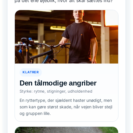
på det ene øjeblik, hvor alt skal sættes ind?
KLATRER
Den tålmodige angriber
Styrke: rytme, stigninger, udholdenhed
En ryttertype, der sjældent haster unødigt, men
som kan gøre størst skade, når vejen bliver stejl
og gruppen lille.