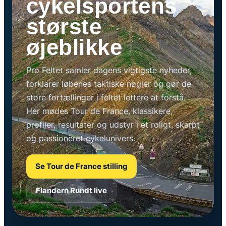
cykelsportens
største
øjeblikke
Pro Feltet samler dagens vigtigste nyheder,
forklarer løbenes taktiske nøgler og gør de
store fortællinger i feltet lettere at forstå.
Her mødes Tour de France, klassikere,
profiler, resultater og udstyr i et roligt, skarpt
og passioneret cykelunivers.
Se Tour de France stilling
Flandern Rundt live