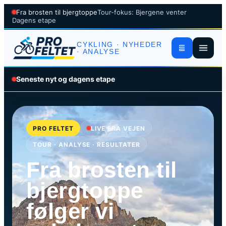
Fra brosten til bjergtoppe
Tour-fokus: Bjergene venter
Dagens etape
CYKLING · NYHEDER
· ANALYSE
Seneste nyt og dagens etape
PRO FELTET
LIVE FRA VEJEN
TOUR · ANALYSE · RESULTATER
Fra brosten til
bjergtoppe
følger vi