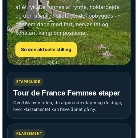
af ét ryk. De formes af rytme, holdarbejde
og den usynlige slidtage, der opbygges
gennem dage med fart, nervøsitet og
konstant kamp om positioner.
Se den aktuelle stilling
ETAPEGUIDE
Tour de France Femmes etaper
Overblik over ruten, de afgørende etaper og de dage,
hvor klassementet kan blive åbnet på ny.
KLASSEMENT