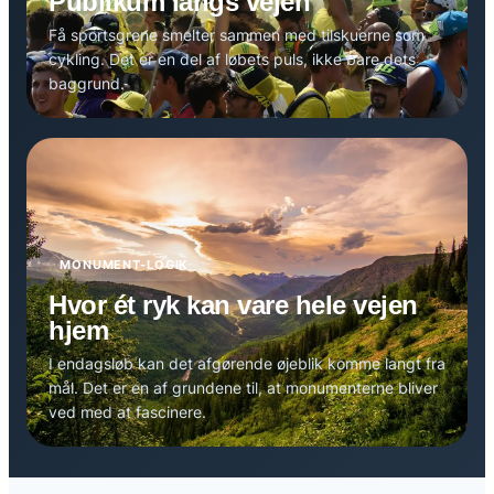
Publikum langs vejen
Få sportsgrene smelter sammen med tilskuerne som
cykling. Det er en del af løbets puls, ikke bare dets
baggrund.
MONUMENT-LOGIK
Hvor ét ryk kan vare hele vejen
hjem
I endagsløb kan det afgørende øjeblik komme langt fra
mål. Det er en af grundene til, at monumenterne bliver
ved med at fascinere.