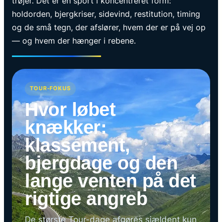
trøjer. Det er en sport i koncentreret form:
holdorden, bjergkriser, sidevind, restitution, timing
og de små tegn, der afslører, hvem der er på vej op
— og hvem der hænger i rebene.
TOUR-FOKUS
Hvor løbet
knækker:
klassement,
bjergdage og den
lange venten på det
rigtige angreb
De største Tour-dage afgøres sjældent kun