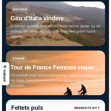
HISTORIK
Giro d'Italia vindere
Et samlet overblik over løbets store navne, æraer og de
ryttere, der skrev sig ind i den italienske grand tours
historie.
ETAPER
→
Tour de France Femmes etaper
Indhold
Få overblik over rutens opbygning, nøgleetaperne og
de dage, hvor klassementet kan blive vendt på
hovedet.
Feltets puls
SENESTE NYT